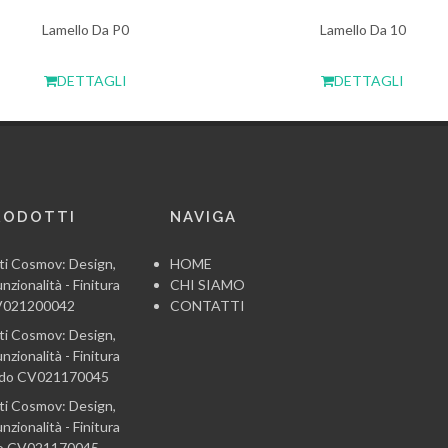
Lamello Da P0
Lamello Da 10
DETTAGLI
DETTAGLI
RODOTTI
NAVIGA
ti Cosmov: Design,
HOME
nzionalità - Finitura
CHI SIAMO
CV021200042
CONTATTI
ti Cosmov: Design,
nzionalità - Finitura
ido CV021170045
ti Cosmov: Design,
nzionalità - Finitura
co CV021170045