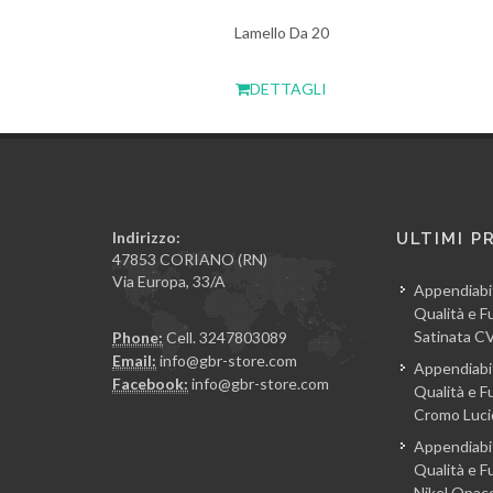
Lamello Da 20
DETTAGLI
Indirizzo:
ULTIMI P
47853 CORIANO (RN)
Via Europa, 33/A
Appendiabi
Qualità e Fu
Satinata 
Phone:
Cell. 3247803089
Email:
info@gbr-store.com
Appendiabi
Facebook:
info@gbr-store.com
Qualità e Fu
Cromo Luc
Appendiabi
Qualità e Fu
Nikel Opa