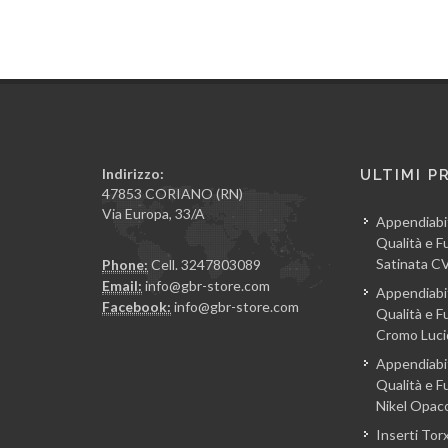
Indirizzo:
ULTIMI P
47853 CORIANO (RN)
Via Europa, 33/A
Appendiabi
Qualità e Fu
Satinata 
Phone:
Cell. 3247803089
Email:
info@gbr-store.com
Appendiabi
Facebook:
info@gbr-store.com
Qualità e Fu
Cromo Luc
Appendiabi
Qualità e Fu
Nikel Opa
Inserti Torx