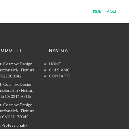
DETTAGLI
RODOTTI
NAVIGA
ti Cosmov: Design,
HOME
nzionalità - Finitura
CHI SIAMO
CV021200042
CONTATTI
ti Cosmov: Design,
nzionalità - Finitura
ido CV021170045
ti Cosmov: Design,
nzionalità - Finitura
co CV021170045
 Professionali -