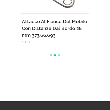
Attacco Al Fianco Del Mobile
Attac
alta
Con Distanza Dal Bordo 28
1,15 €
mm 373.66.693
1,15 €