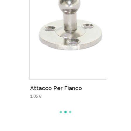
li
Attacco Per Fianco
Attac
1,05 €
1,05 €