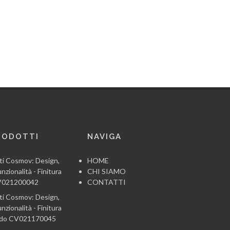
RODOTTI
NAVIGA
ti Cosmov: Design,
HOME
nzionalità - Finitura
CHI SIAMO
CV021200042
CONTATTI
ti Cosmov: Design,
nzionalità - Finitura
ido CV021170045