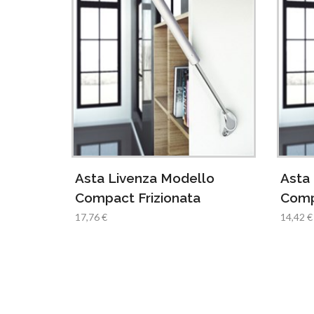
lo
Asta Livenza Modello
Asta
Compact Soft Stop
Comp
Ribal
14,42 €
17,55 €