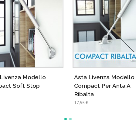
Attacco Per Anta Per 
Compact 4291802000
2,00 €
 Livenza Modello
act Per Anta A
ta