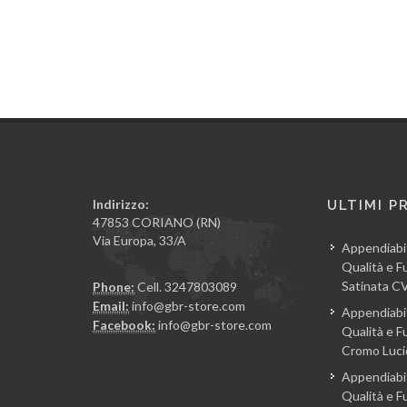
Indirizzo:
ULTIMI P
47853 CORIANO (RN)
Via Europa, 33/A
Appendiabi
Qualità e Fu
Satinata 
Phone:
Cell. 3247803089
Email:
info@gbr-store.com
Appendiabi
Facebook:
info@gbr-store.com
Qualità e Fu
Cromo Luc
Appendiabi
Qualità e Fu