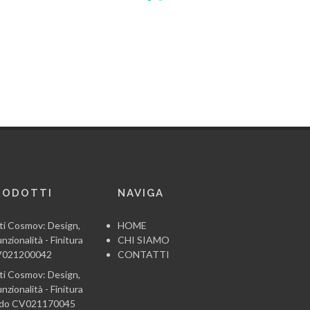
RODOTTI
NAVIGA
ti Cosmov: Design,
HOME
nzionalità - Finitura
CHI SIAMO
CV021200042
CONTATTI
ti Cosmov: Design,
nzionalità - Finitura
ido CV021170045