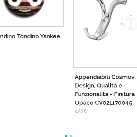
ndino Tondino Yankee
9
Appendiabiti Cosmov:
Design, Qualità e
Funzionalità - Finitura 
Opaco CV021170045
6,95 €