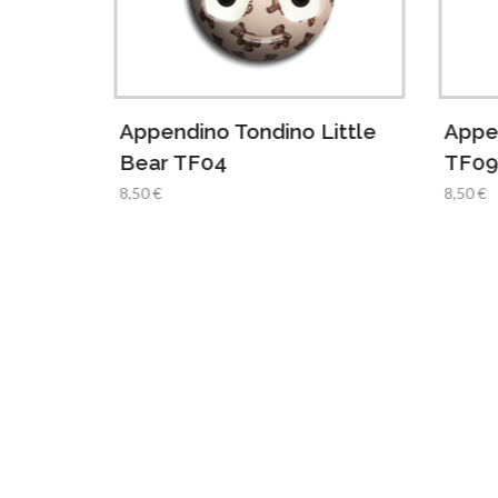
rit
Appendino Tondino Little
Appe
Bear TF04
TF0
8,50 €
8,50 €