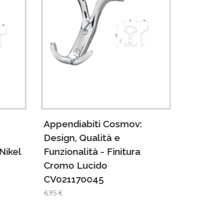
Appendiabiti Cosmov:
Append
Design, Qualità e
Design,
Nikel
Funzionalità - Finitura
Funzion
Cromo Lucido
Satina
CV021170045
8,45 €
6,95 €