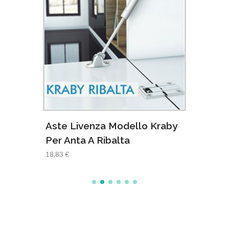
Attac
Mode
2,00 €
Aste Livenza Modello Kraby
Per Anta A Ribalta
18,83 €