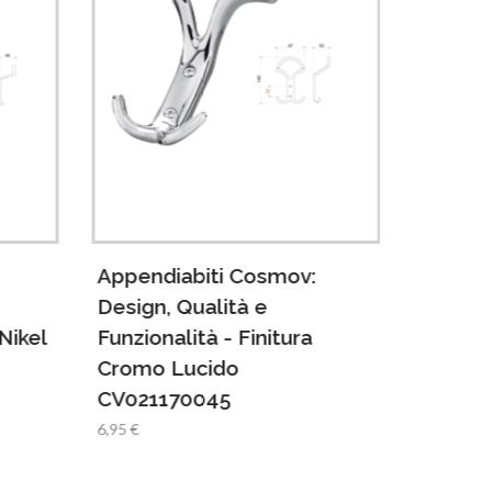
Appendiabiti Cosmov:
Append
Design, Qualità e
Design,
Nikel
Funzionalità - Finitura
Funzion
Cromo Lucido
Satina
CV021170045
8,45 €
6,95 €