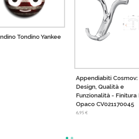
ndino Tondino Yankee
9
Appendiabiti Cosmov:
Design, Qualità e
Funzionalità - Finitura 
Opaco CV021170045
6,95 €