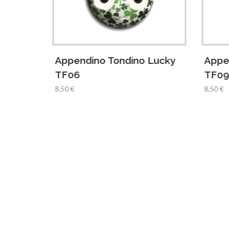
ittle
Appendino Tondino Lucky
Appe
TF06
TF0
8,50 €
8,50 €