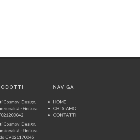
RODOTTI
NAVIGA
ti Cosmov: Design,
HOME
nzionalità - Finitura
CHI SIAMO
CV021200042
CONTATTI
ti Cosmov: Design,
nzionalità - Finitura
ido CV021170045