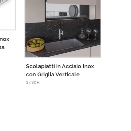
Inox
Da
Scolapiatti in Acciaio Inox
con Griglia Verticale
Cestelli
37,90 €
Portad
69,55 €