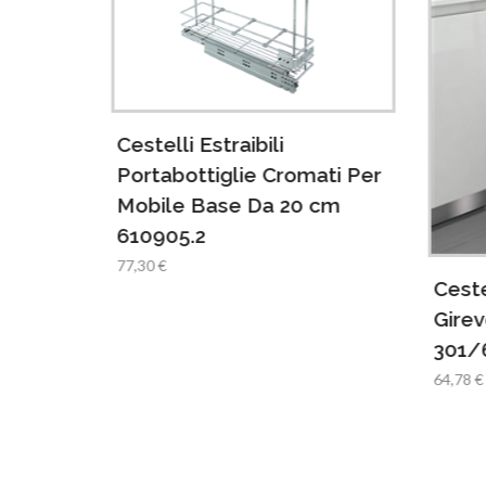
Cestelli Estraibili
ati Per
Portabottiglie Cromati Per
cm
Mobile Base Da 20 cm
610905.2
77,30 €
Ceste
Girev
301/
64,78 €