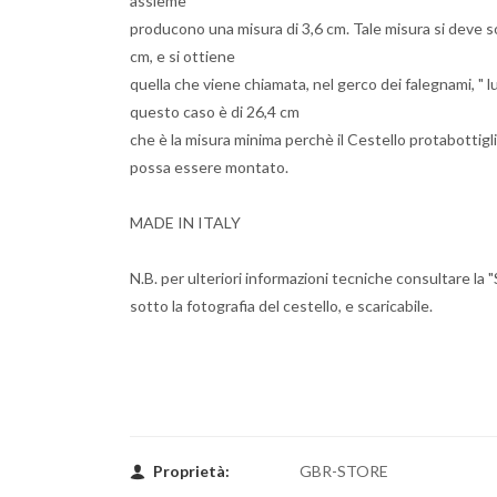
assieme
producono una misura di 3,6 cm. Tale misura si deve so
cm, e si ottiene
quella che viene chiamata, nel gerco dei falegnami, " l
questo caso è di 26,4 cm
che è la misura minima perchè il Cestello protabottigl
possa essere montato.
MADE IN ITALY
N.B. per ulteriori informazioni tecniche consultare la
sotto la fotografia del cestello, e scaricabile.
Proprietà:
GBR-STORE