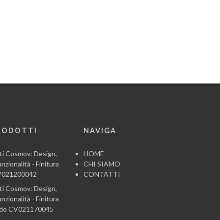
RODOTTI
NAVIGA
ti Cosmov: Design,
HOME
nzionalità - Finitura
CHI SIAMO
CV021200042
CONTATTI
ti Cosmov: Design,
nzionalità - Finitura
ido CV021170045