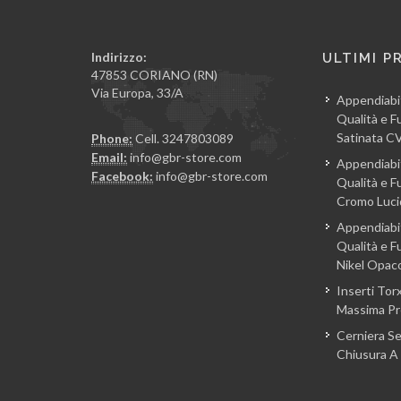
Indirizzo:
ULTIMI P
47853 CORIANO (RN)
Via Europa, 33/A
Appendiabi
Qualità e Fu
Satinata 
Phone:
Cell. 3247803089
Email:
info@gbr-store.com
Appendiabi
Facebook:
info@gbr-store.com
Qualità e Fu
Cromo Luc
Appendiabi
Qualità e Fu
Nikel Opa
Inserti Torx
Massima Pre
Cerniera S
Chiusura A 