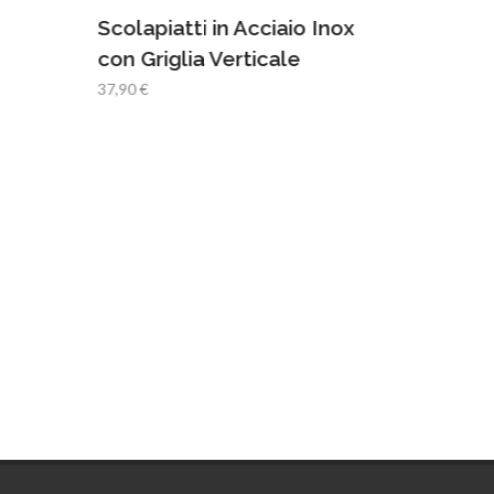
Scolapiatti in Acciaio Inox
con Griglia Verticale
Cestelli
37,90 €
Portad
69,55 €