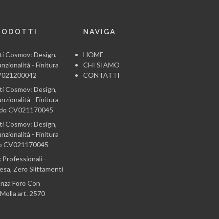
RODOTTI
NAVIGA
ti Cosmov: Design,
HOME
nzionalità - Finitura
CHI SIAMO
CV021200042
CONTATTI
ti Cosmov: Design,
nzionalità - Finitura
ido CV021170045
ti Cosmov: Design,
nzionalità - Finitura
co CV021170045
 Professionali -
sa, Zero Slittamenti
enza Foro Con
Molla art. 2570