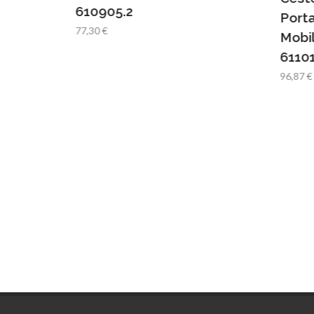
610905.2
Porta
77,30 €
Mobi
61101
96,87 €