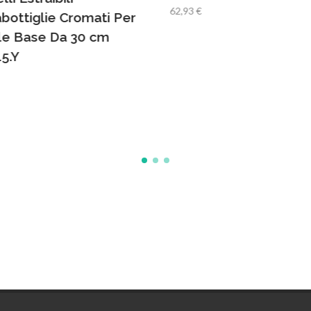
62,93 €
bottiglie Cromati Per
le Base Da 30 cm
5.Y