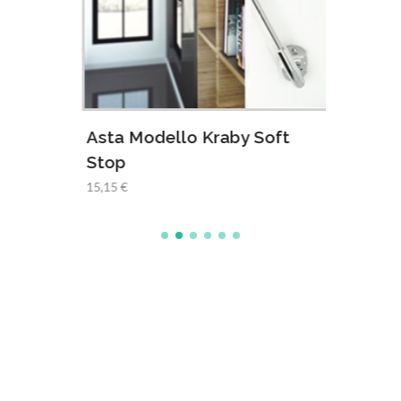
Asta Modello Kraby Soft
Aste
Stop
Per A
15,15 €
18,83 €