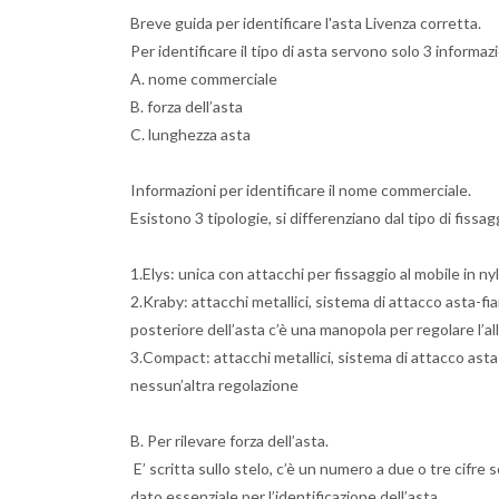
Breve guida per identificare l'asta Livenza corretta.
Per identificare il tipo di asta servono solo 3 informazi
A. nome commerciale
B. forza dell’asta
C. lunghezza asta
Informazioni per identificare il nome commerciale.
Esistono 3 tipologie, si differenziano dal tipo di fissag
1.Elys: unica con attacchi per fissaggio al mobile in ny
2.Kraby: attacchi metallici, sistema di attacco asta-fia
posteriore dell’asta c’è una manopola per regolare l’a
3.Compact: attacchi metallici, sistema di attacco asta
nessun’altra regolazione
B. Per rilevare forza dell’asta.
E’ scritta sullo stelo, c’è un numero a due o tre cifre
dato essenziale per l’identificazione dell’asta.