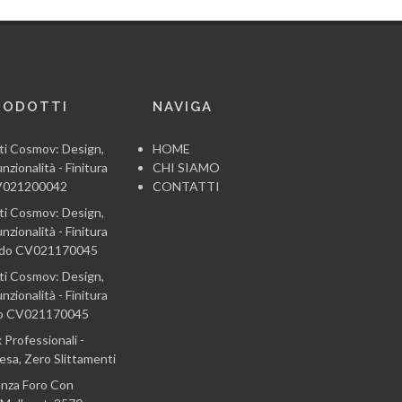
RODOTTI
NAVIGA
ti Cosmov: Design,
HOME
nzionalità - Finitura
CHI SIAMO
CV021200042
CONTATTI
ti Cosmov: Design,
nzionalità - Finitura
ido CV021170045
ti Cosmov: Design,
nzionalità - Finitura
co CV021170045
 Professionali -
sa, Zero Slittamenti
enza Foro Con