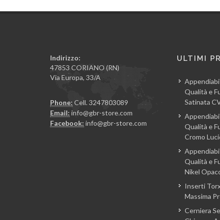
Indirizzo:
ULTIMI P
47853 CORIANO (RN)
Via Europa, 33/A
Appendiabi
Qualità e Fu
Satinata 
Phone:
Cell. 3247803089
Email:
info@gbr-store.com
Appendiabi
Facebook:
info@gbr-store.com
Qualità e Fu
Cromo Luc
Appendiabi
Qualità e Fu
Nikel Opa
Inserti Torx
Massima Pre
Cerniera S