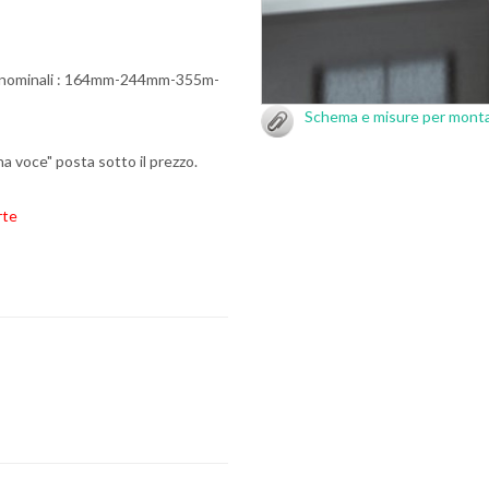
ze nominali : 164mm-244mm-355m-
Schema e misure per mont
una voce" posta sotto il prezzo.
arte