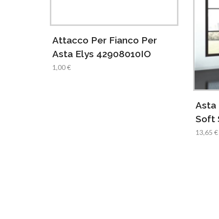
Attacco Per Fianco Per
Asta Elys 42908010IO
1,00 €
Asta 
Soft
13,65 €